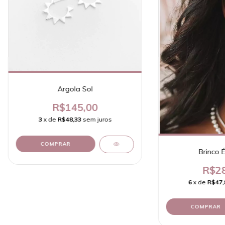
Argola Sol
R$145,00
3
x de
R$48,33
sem juros
COMPRAR
Brinco 
R$28
6
x de
R$47,
COMPRAR