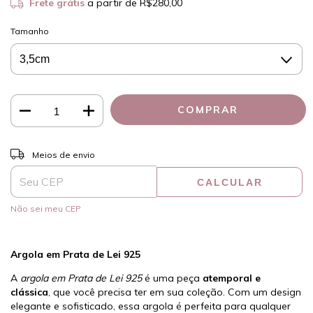
Frete grátis
a partir de
R$280,00
Tamanho
ALTERAR CEP
Entregas para o CEP:
Meios de envio
CALCULAR
Não sei meu CEP
Argola em Prata de Lei 925
A
argola em Prata de Lei 925
é uma peça
atemporal e
clássica
, que você precisa ter em sua coleção. Com um design
elegante e sofisticado, essa argola é perfeita para qualquer