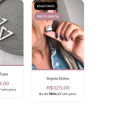
ESGOTADO
FRETE GRÁTIS
 Zaya
Argola Eloísa
8,00
R$325,00
7
sem juros
6
x de
R$54,17
sem juros