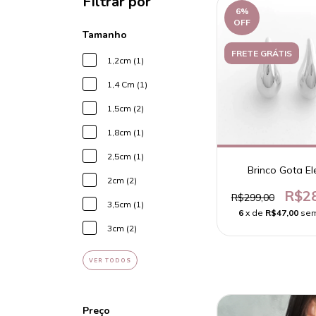
Filtrar por
6
%
OFF
Tamanho
FRETE GRÁTIS
1,2cm (1)
1,4 Cm (1)
1,5cm (2)
1,8cm (1)
2,5cm (1)
Brinco Gota El
2cm (2)
R$2
R$299,00
3,5cm (1)
6
x de
R$47,00
sem
3cm (2)
VER TODOS
Preço