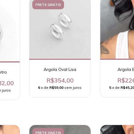
FRETE GRÁTIS
Argola Oval Lisa
Argola 
etro
R$354,00
R$22
82,00
6
x de
R$59,00
sem juros
5
x de
R$45,2
 juros
FRETE GRÁTIS