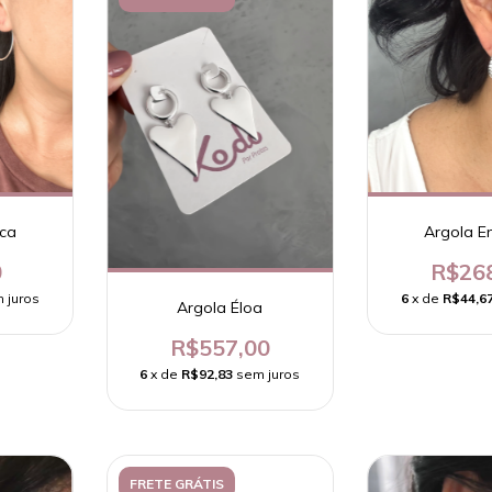
ica
Argola E
0
R$26
 juros
6
x de
R$44,6
Argola Éloa
R$557,00
6
x de
R$92,83
sem juros
FRETE GRÁTIS