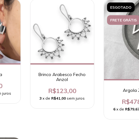
ESGOTADO
FRETE GRÁTIS
a
Brinco Arabesco Fecho
Anzol
0
R$123,00
Argola
 juros
3
x de
R$41,00
sem juros
R$47
6
x de
R$79,6