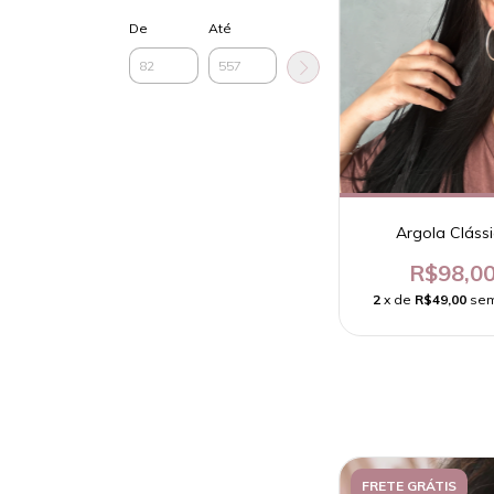
De
Até
Argola Cláss
R$98,0
2
x de
R$49,00
sem
FRETE GRÁTIS