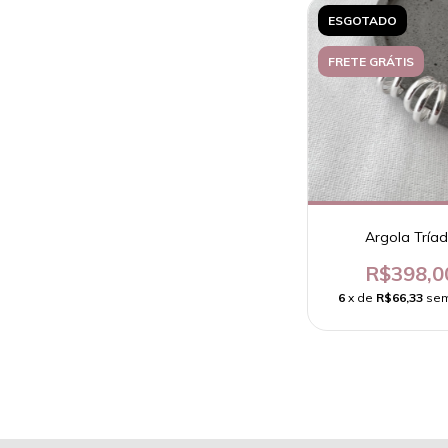
ESGOTADO
FRETE GRÁTIS
Argola Tría
R$398,0
6
x de
R$66,33
sem