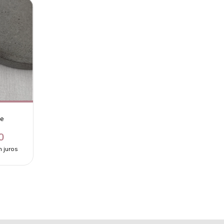
de
0
 juros