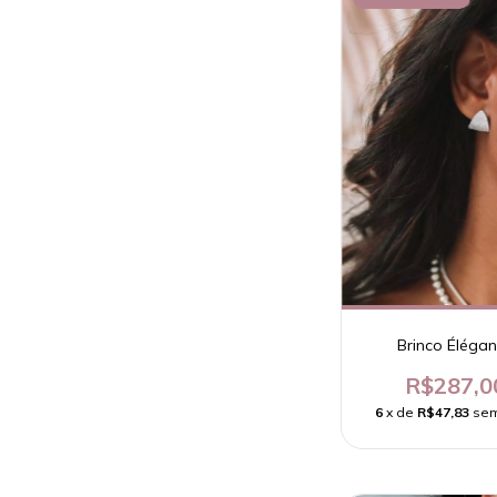
Brinco Éléga
R$287,0
6
x de
R$47,83
sem