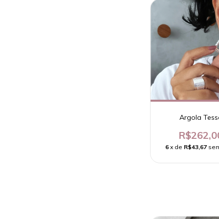
Argola Tess
R$262,0
6
x de
R$43,67
sem