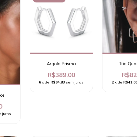
Argola Prisma
Trio Qu
R$389,00
R$82
6
x de
R$64,83
sem juros
2
x de
R$41,0
nce
0
 juros