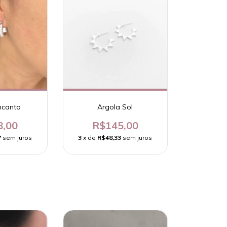
ncanto
Argola Sol
8,00
R$145,00
7
sem juros
3
x de
R$48,33
sem juros