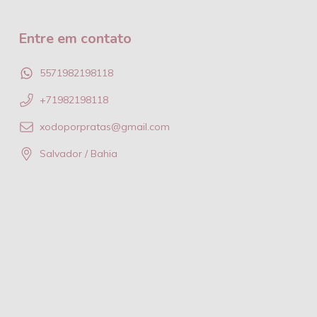
Entre em contato
5571982198118
+71982198118
xodoporpratas@gmail.com
Salvador / Bahia