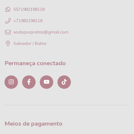
5571982198118
+71982198118
xodoporpratas@gmail.com
Salvador / Bahia
Permaneça conectado
Meios de pagamento