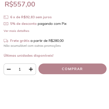
R$557,00
6
x de
R$92,83
sem juros
5% de desconto
pagando com Pix
Ver mais detalhes
Frete grátis
a partir de
R$280,00
Não acumulável com outras promoções
Últimas unidades disponíveis!
Meios de envio
ALTERAR CEP
Entregas para o CEP:
CALCULAR
Faça login
e use seus dados de entrega
Não sei meu CEP