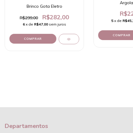
Argola
Brinco Gota Eletro
R$22
R$282,00
R$299,00
5
x de
R$45,
6
x de
R$47,00
sem juros
COMPRAR
COMPRAR
Departamentos