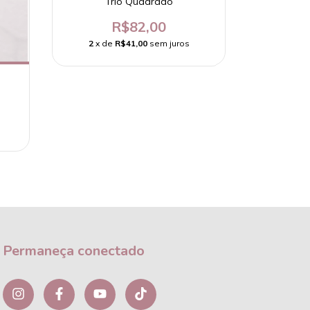
Trio Quadrado
R$82,00
2
x de
R$41,00
sem juros
T
2
x d
Permaneça conectado