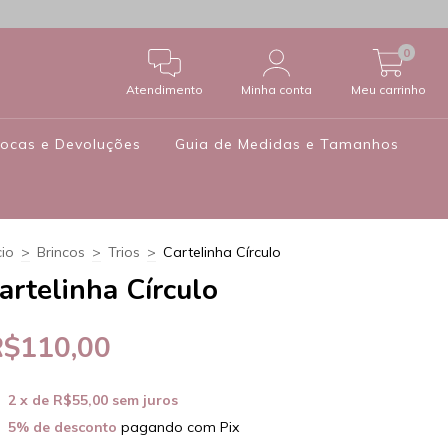
0
Atendimento
Minha conta
Meu carrinho
rocas e Devoluções
Guia de Medidas e Tamanhos
cio
>
Brincos
>
Trios
>
Cartelinha Círculo
artelinha Círculo
R$110,00
2
x de
R$55,00
sem juros
5% de desconto
pagando com Pix