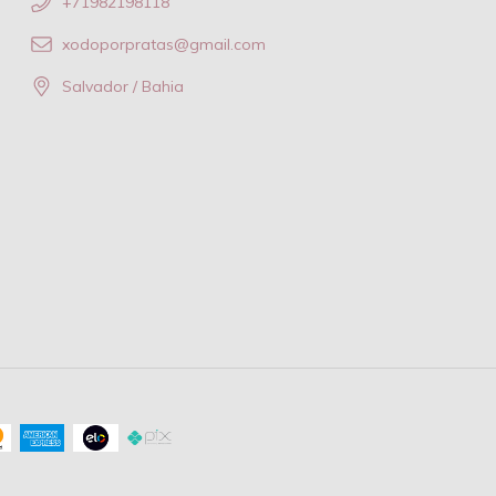
+71982198118
xodoporpratas@gmail.com
Salvador / Bahia