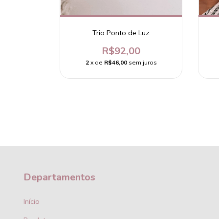
0
 juros
Trio Ponto de Luz
R$92,00
2
x de
R$46,00
sem juros
Departamentos
Início