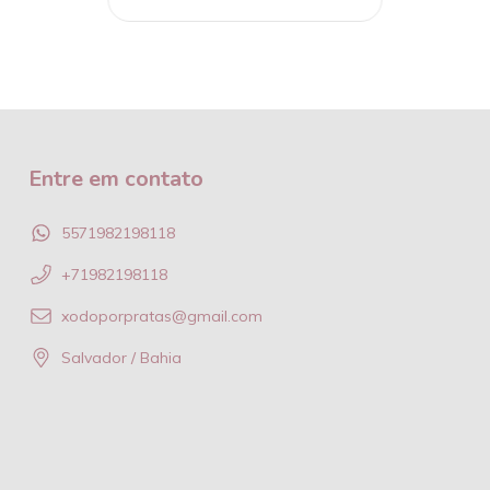
Entre em contato
5571982198118
+71982198118
xodoporpratas@gmail.com
Salvador / Bahia