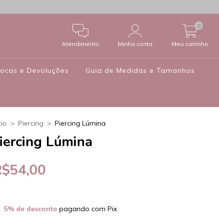
0
Atendimento
Minha conta
Meu carrinho
rocas e Devoluções
Guia de Medidas e Tamanhos
cio
>
Piercing
>
Piercing Lúmina
iercing Lúmina
R$54,00
5% de desconto
pagando com Pix